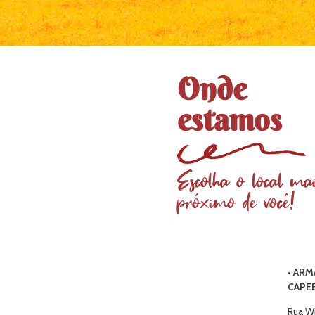
Onde
estamos
Escolha o local mai
próximo de você!
•
ARM
CAPE
Rua Wi