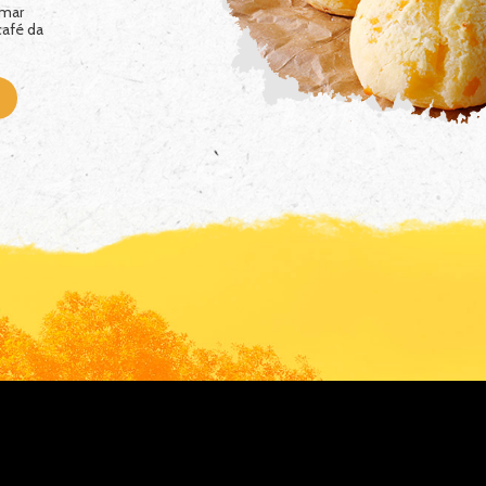
Cremosa e saborosa, essa
sobremesa vai arrasar na
sua casa.
(...) Leia mais