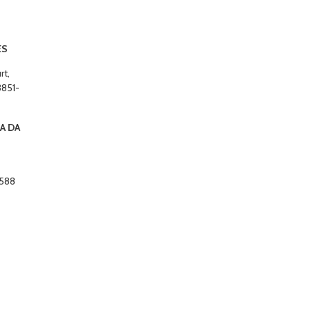
ES
rt,
3851-
A DA
9588