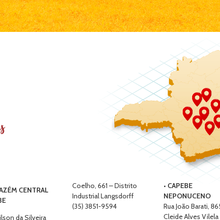
s
Coelho, 661 – Distrito
•
CAPEBE
AZÉM CENTRAL
Industrial Langsdorff
NEPONUCENO
BE
(35) 3851-9594
Rua João Barati, 86
Cleide Alves Vilela
lson da Silveira