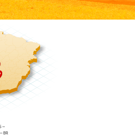
5 –
 – BR