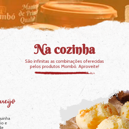
Na cozinha
São infinitas as combinações oferecidas
pelos produtos Mombó. Aproveite!
Queijadinha
A queijadinha é quase que
um pedacinho do céu em
formato de um doce!