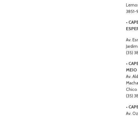
Lemos
3851-
•
CAP
ESPE
Av. Es
Jardim
(35) 
•
CAP
MEIO
Av. Al
Macha
Chico
(35) 3
•
CAP
Av. O