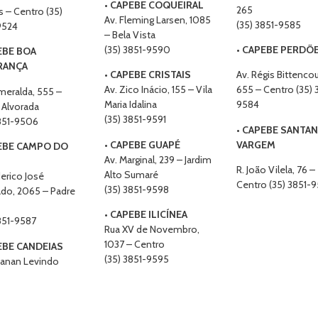
•
CAPEBE COQUEIRAL
265
 – Centro (35)
Av. Fleming Larsen, 1085
(35) 3851-9585
9524
– Bela Vista
(35) 3851-9590
•
CAPEBE PERDÕ
EBE BOA
RANÇA
•
CAPEBE CRISTAIS
Av. Régis Bittencou
Av. Zico Inácio, 155 – Vila
655 – Centro (35) 
meralda, 555 –
Maria Idalina
9584
 Alvorada
(35) 3851-9591
3851-9506
•
CAPEBE SANTAN
•
CAPEBE GUAPÉ
VARGEM
EBE CAMPO DO
Av. Marginal, 239 – Jardim
R. João Vilela, 76 –
Alto Sumaré
derico José
Centro (35) 3851-
(35) 3851-9598
do, 2065 – Padre
•
CAPEBE ILICÍNEA
851-9587
Rua XV de Novembro,
1037 – Centro
EBE CANDEIAS
(35) 3851-9595
zanan Levindo