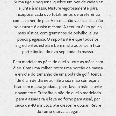
Numa tigela pequena, quebre um ovo de cada vez
e junte à massa. Misture vigorosamente para
incorporar cada ovo totalmente, de preferência
com a colher de pau. A massa não vai ficar lisa, não
se assuste é assim mesmo. A textura é um pouco
mais rústica, com gruminhos de polvilho, e um
pouco pegajosa. O importante é que todos os
ingredientes estejam bem misturados, sem ficar
parte líquida do ovo separada da massa.
Para modelar os pães de queijo: unte as mãos com
óleo. Com uma colher, retire uma porção da massa
e enrole do tamanho de uma bola de golf (cerca
de 6 cm de diâmetro). Se a sua mão começar a
ficar com massa grudada, pare, lave a mão, e unte
novamente. Transfira o pão de queijo modelado
para a assadeira e leve ao forno para assar, por
cerca de 40 minutos, até crescer e dourar. Retire
do forno e sirva a seguir.