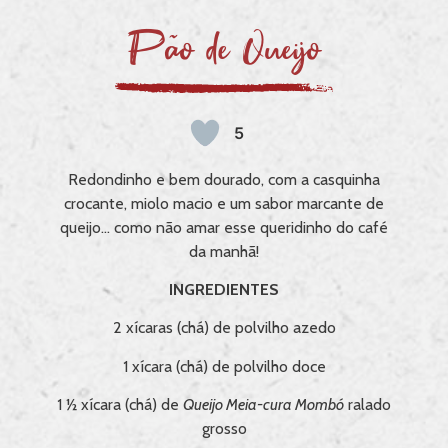
Pão de Queijo
5
Redondinho e bem dourado, com a casquinha
crocante, miolo macio e um sabor marcante de
queijo… como não amar esse queridinho do café
da manhã!
INGREDIENTES
2 xícaras (chá) de polvilho azedo
1 xícara (chá) de polvilho doce
1 ½ xícara (chá) de
Queijo Meia-cura Mombó
ralado
grosso